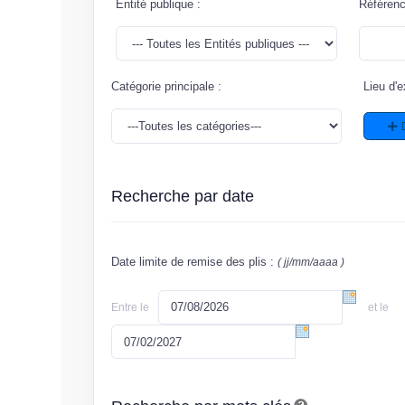
Entité publique :
Référen
Catégorie principale
:
Lieu d'e
Recherche par date
Date limite de remise des plis :
( jj/mm/aaaa )
Entre le
et le