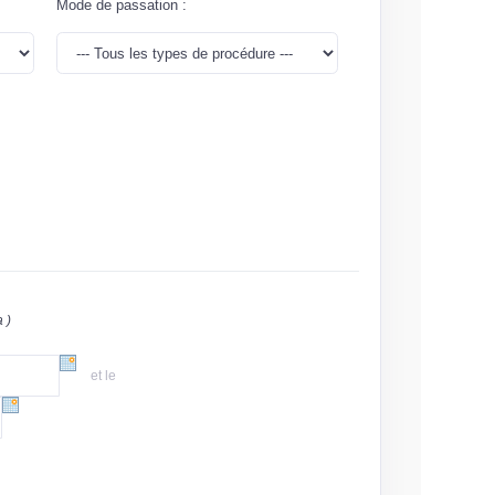
Mode de passation
:
 )
et le