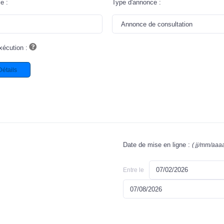
ce
:
Type d'annonce
:
xécution :
Détails
Date de mise en ligne :
( jj/mm/aaaa
Entre le