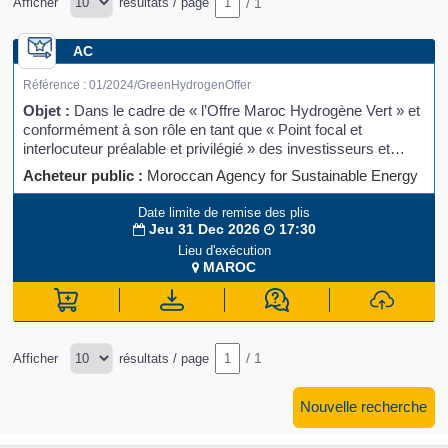
/
1
Afficher
résultats / page
AC
Référence :
01/2024/GreenHydrogenOffer
Objet :
Dans le cadre de « l’Offre Maroc Hydrogène Vert » et
conformément à son rôle en tant que « Point focal et
interlocuteur préalable et privilégié » des investisseurs et
consortiums, Masen invite les candidats désirant
Acheteur public :
Moroccan Agency for Sustainable Energy
Date limite de remise des plis
Jeu 31 Dec 2026
17:30
Lieu d'exécution
MAROC
/
1
Afficher
résultats / page
Nouvelle recherche